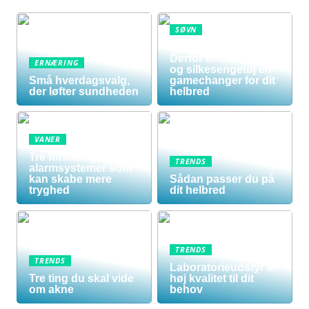
SØVN
Sov dig sundere:
Derfor er silkedyne
ERNÆRING
og silkesengetøj en
Små hverdagsvalg,
gamechanger for dit
der løfter sundheden
helbred
VANER
Tre forskellige
TRENDS
alarmsystemer som
kan skabe mere
Sådan passer du på
tryghed
dit helbred
TRENDS
TRENDS
Laboratorieudstyr af
Tre ting du skal vide
høj kvalitet til dit
om akne
behov