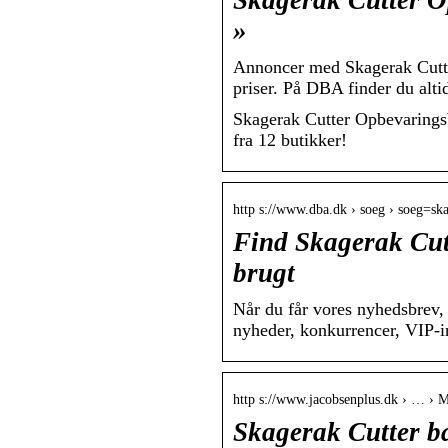
Skagerak Cutter Op
»
Annoncer med Skagerak Cutter
priser. På DBA finder du alti
Skagerak Cutter Opbevarings
fra 12 butikker!
http s://www.dba.dk › soeg › soeg=sk
Find Skagerak Cut
brugt
Når du får vores nyhedsbrev, 
nyheder, konkurrencer, VIP-i
http s://www.jacobsenplus.dk › … › 
Skagerak Cutter bæ