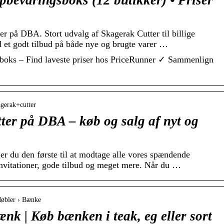
bevaringsboks (12 butikker) • Priser
 på DBA. Stort udvalg af Skagerak Cutter til billige
d et godt tilbud på både nye og brugte varer …
boks – Find laveste priser hos PriceRunner ✓ Sammenlign
agerak+cutter
ter på DBA – køb og salg af nyt og
er du den første til at modtage alle vores spændende
nvitationer, gode tilbud og meget mere. Når du …
Møbler › Bænke
nk | Køb bænken i teak, eg eller sort