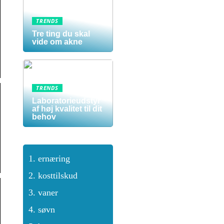
TRENDS
Tre ting du skal
vide om akne
TRENDS
Laboratorieudstyr
af høj kvalitet til dit
behov
ernæring
kosttilskud
vaner
søvn