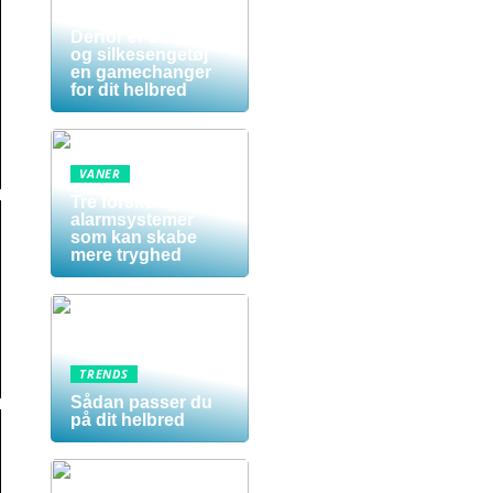
Sov dig sundere:
Derfor er silkedyne
og silkesengetøj
en gamechanger
for dit helbred
VANER
Tre forskellige
alarmsystemer
som kan skabe
mere tryghed
TRENDS
Sådan passer du
på dit helbred