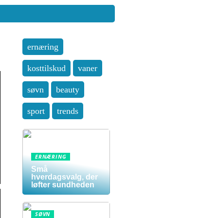
ernæring
kosttilskud
vaner
søvn
beauty
sport
trends
ERNÆRING
Små
hverdagsvalg, der
løfter sundheden
SØVN