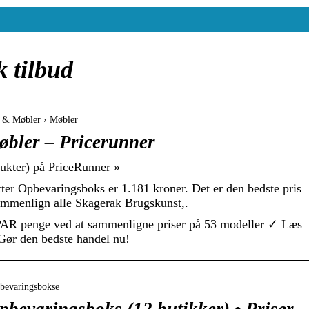
k tilbud
ør & Møbler › Møbler
øbler – Pricerunner
dukter) på PriceRunner »
ter Opbevaringsboks er 1.181 kroner. Det er den bedste pris
Sammenlign alle Skagerak Brugskunst,.
PAR penge ved at sammenligne priser på 53 modeller ✓ Læs
 Gør den bedste handel nu!
pbevaringsbokse