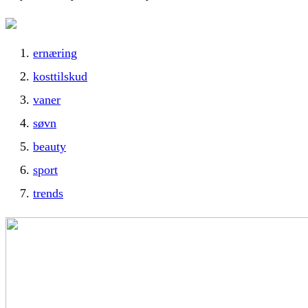
ernæring
kosttilskud
vaner
søvn
beauty
sport
trends