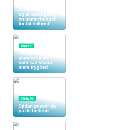
Sov dig sundere:
Derfor er silkedyne
og silkesengetøj
en gamechanger
for dit helbred
VANER
Tre forskellige
alarmsystemer
som kan skabe
mere tryghed
TRENDS
Sådan passer du
på dit helbred