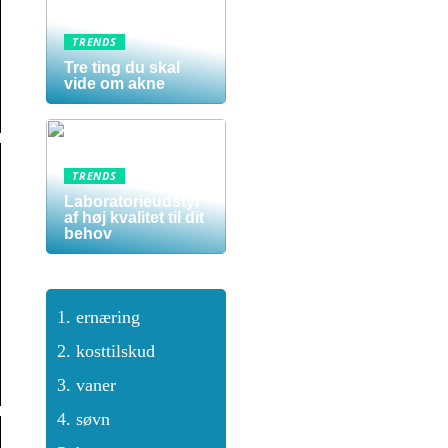
TRENDS
Tre ting du skal
vide om akne
TRENDS
Laboratorieudstyr
af høj kvalitet til dit
behov
ernæring
kosttilskud
vaner
søvn