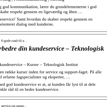
og god kommunikation, lærer du grundelementerne i god
 skabe respekt gennem en ligeværdig og åben …
deservice! Samt hvordan du skaber respekt gennem en
orienteret dialog med kunderne.
› 6-gode-raad-til-a…
forbedre din kundeservice – Teknologisk
n kundeservice – Kurser – Teknologisk Institut
en række kurser inden for service og support-faget. På alle
af erfarne fagspecialister og eksperter, …
d god kundeservice er at, at kunden får lyst til at dele
kle råd til en bedre kundeservice.
 › service-og-suppo…