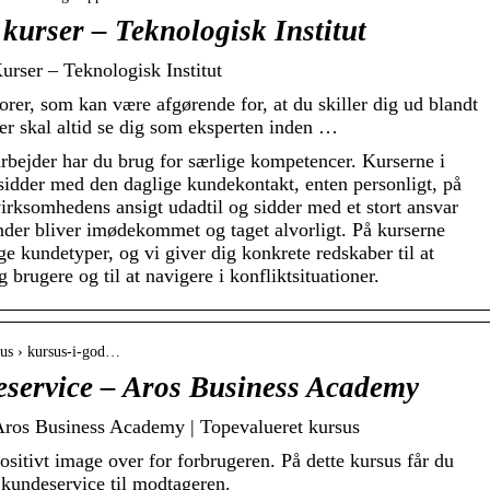
 kurser – Teknologisk Institut
urser – Teknologisk Institut
orer, som kan være afgørende for, at du skiller dig ud blandt
er skal altid se dig som eksperten inden …
bejder har du brug for særlige kompetencer. Kurserne i
r sidder med den daglige kundekontakt, enten personligt, på
 virksomhedens ansigt udadtil og sidder med et stort ansvar
kunder bliver imødekommet og taget alvorligt. På kurserne
ige kundetyper, og vi giver dig konkrete redskaber til at
brugere og til at navigere i konfliktsituationer.
sus › kursus-i-god…
eservice – Aros Business Academy
Aros Business Academy | Topevalueret kursus
sitivt image over for forbrugeren. På dette kursus får du
n kundeservice til modtageren.