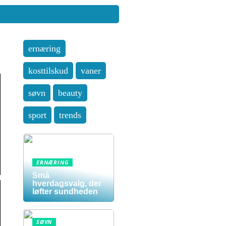
ernæring
kosttilskud
vaner
søvn
beauty
sport
trends
ERNÆRING
Små
hverdagsvalg, der
løfter sundheden
SØVN