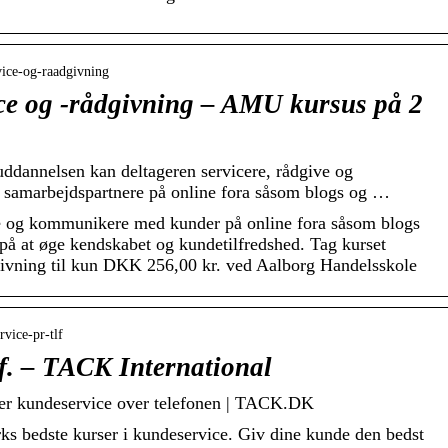
vice-og-raadgivning
ce og -rådgivning – AMU kursus på 2
 uddannelsen kan deltageren servicere, rådgive og
amarbejdspartnere på online fora såsom blogs og …
re og kommunikere med kunder på online fora såsom blogs
å at øge kendskabet og kundetilfredshed. Tag kurset
givning til kun DKK 256,00 kr. ved Aalborg Handelsskole
rvice-pr-tlf
lf. – TACK International
ker kundeservice over telefonen | TACK.DK
 bedste kurser i kundeservice. Giv dine kunde den bedst