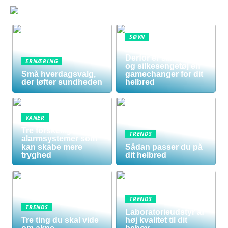
SØVN
Sov dig sundere:
Derfor er silkedyne
ERNÆRING
og silkesengetøj en
Små hverdagsvalg,
gamechanger for dit
der løfter sundheden
helbred
VANER
Tre forskellige
TRENDS
alarmsystemer som
kan skabe mere
Sådan passer du på
tryghed
dit helbred
TRENDS
TRENDS
Laboratorieudstyr af
Tre ting du skal vide
høj kvalitet til dit