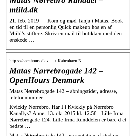
Matas Nørrebro Runddel –
miild.dk
21. feb. 2019 — Kom og mød Tanja i Matas. Book
en tid til en personlig Quick makeup hos en af
Miild’s stiftere. Skriv en mail til butikken med den
ønskede …
http s://openhours.dk › … › København N
Matas Nørrebrogade 142 –
OpenHours Denmark
Matas Nørrebrogade 142 – åbningstider, adresse,
telefonnummer
Kvickly Nørrebro. Har I i Kvickly på Nørrebro
Kanallys? Anne. 13. okt 2015 kl. 12:58 · Lille Irma
Nørrebrogade 124. Lille Irma Runddelen er bare d et
bedste …
Matas Nørrebrogade 142, præsentation af sted og