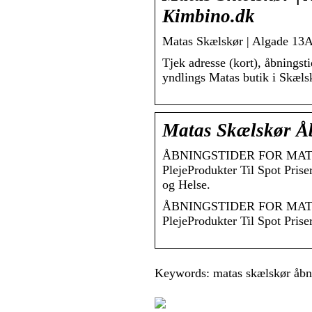
Kimbino.dk
Matas Skælskør | Algade 13A
Tjek adresse (kort), åbnings
yndlings Matas butik i Skæl
Matas Skælskør Åb
ÅBNINGSTIDER FOR MATAS 
PlejeProdukter Til Spot Pris
og Helse.
ÅBNINGSTIDER FOR MATAS 
PlejeProdukter Til Spot Pris
Keywords: matas skælskør åbni