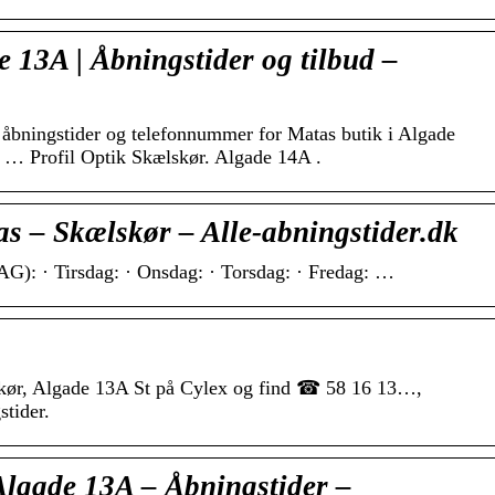
 13A | Åbningstider og tilbud –
◴ åbningstider og telefonnummer for Matas butik i Algade
 … Profil Optik Skælskør. Algade 14A .
s – Skælskør – Alle-abningstider.dk
G): · Tirsdag: · Onsdag: · Torsdag: · Fredag: …
kør, Algade 13A St på Cylex og find ☎ 58 16 13…,
stider.
Algade 13A – Åbningstider –