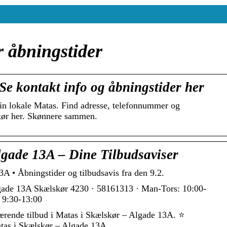
 åbningstider
e kontakt info og åbningstider her
din lokale Matas. Find adresse, telefonnummer og
kør her. Skønnere sammen.
gade 13A – Dine Tilbudsaviser
 • Åbningstider og tilbudsavis fra den 9.2.
lgade 13A Skælskør 4230 · 58161313 · Man-Tors: 10:00-
: 9:30-13:00
ærende tilbud i Matas i Skælskør – Algade 13A. ⭐
atas i Skælskør – Algade 13A.