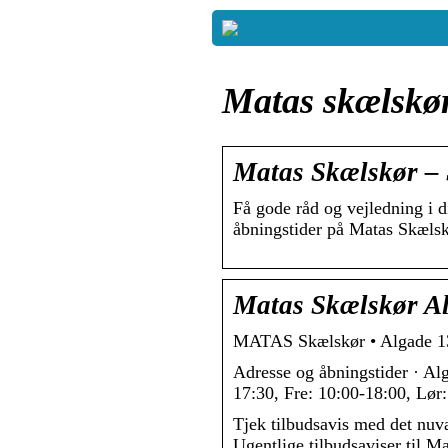
Matas skælskør
Matas Skælskør – S
Få gode råd og vejledning i 
åbningstider på Matas Skæls
Matas Skælskør Al
MATAS Skælskør • Algade 13A
Adresse og åbningstider · A
17:30, Fre: 10:00-18:00, Lør
Tjek tilbudsavis med det nuv
Ugentlige tilbudsaviser til M