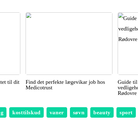
et til dit
Find det perfekte lægevikar job hos
Guide ti
Medicotrust
vedligeho
Rødovre
ng
kosttilskud
vaner
søvn
beauty
sport