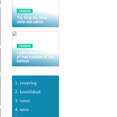
TRENDS
Tre ting du skal
vide om akne
TRENDS
Laboratorieudstyr
af høj kvalitet til dit
behov
ernæring
kosttilskud
vaner
søvn