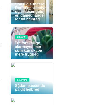
Sov dig sundere:
Derfor er silkedyne
og silkesengetøj
en gamechanger
for dit helbred
VANER
Tre forskellige
alarmsystemer
som kan skabe
mere tryghed
TRENDS
Sådan passer du
på dit helbred