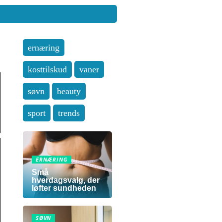
ernæring
kosttilskud
vaner
søvn
beauty
sport
trends
ERNÆRING
Små
hverdagsvalg, der
løfter sundheden
SØVN