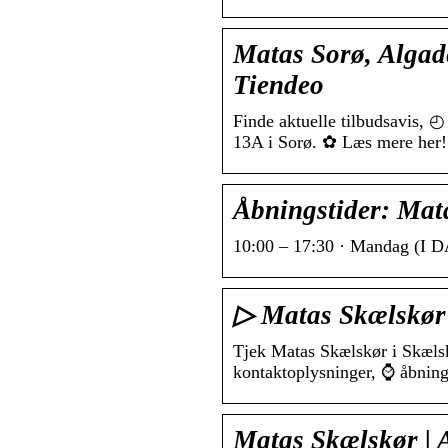
Matas Sorø, Algade
Tiendeo
Finde aktuelle tilbudsavis, 
13A i Sorø. ✿ Læs mere her!
Åbningstider: Mata
10:00 – 17:30 · Mandag (I DA
▷ Matas Skælskør
Tjek Matas Skælskør i Skæls
kontaktoplysninger, ⌚ åbning
Matas Skælskør | 