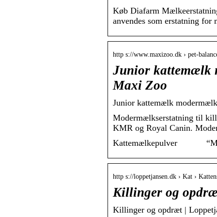
Køb Diafarm Mælkeerstatning 
anvendes som erstatning for m
http s://www.maxizoo.dk › pet-balan
Junior kattemælk 
Maxi Zoo
Junior kattemælk modermælks
Modermælkserstatning til kil
KMR og Royal Canin. Moderm
Kattemælkepulver “M
http s://loppetjansen.dk › Kat › Katte
Killinger og opdr
Killinger og opdræt | Loppet