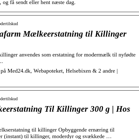
7, og få sendt eller hent næste dag.
dertilskud
iafarm Mælkeerstatning til Killinger
killinger anvendes som erstatning for modermælk til nyfødte
..
Fås på Med24.dk, Webapoteket, Helsebixen & 2 andre |
dertilskud
erstatning Til Killinger 300 g | Hos
serstatning til killinger Opbyggende ernæring til
r (instant) til killinger, moderdyr og svækkede …