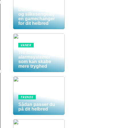
Sov dig sundere:
Derfor er silkedyne
og silkesengetøj
en gamechanger
for dit helbred
VANER
Tre forskellige
alarmsystemer
som kan skabe
mere tryghed
TRENDS
Sådan passer du
på dit helbred