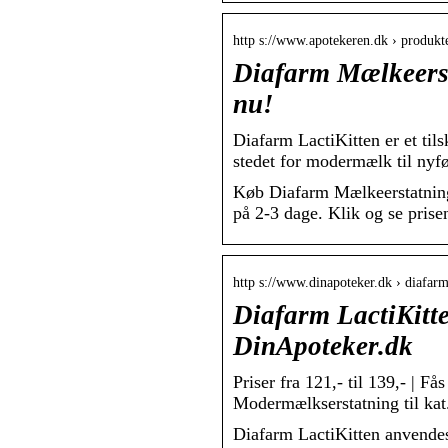
http s://www.apotekeren.dk › produk
Diafarm Mælkeersta
nu!
Diafarm LactiKitten er et til
stedet for modermælk til nyf
Køb Diafarm Mælkeerstatning t
på 2-3 dage. Klik og se prisen
http s://www.dinapoteker.dk › diafarm
Diafarm LactiKitte
DinApoteker.dk
Priser fra 121,- til 139,- | 
Modermælkserstatning til kat
Diafarm LactiKitten anvendes