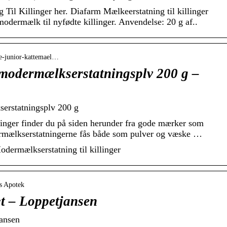
Til Killinger her. Diafarm Mælkeerstatning til killinger
odermælk til nyfødte killinger. Anvendelse: 20 g af..
ce-junior-kattemael…
modermælkserstatningsplv 200 g –
erstatningsplv 200 g
linger finder du på siden herunder fra gode mærker som
ælkserstatningerne fås både som pulver og væske …
odermælkserstatning til killinger
ns Apotek
æt – Loppetjansen
jansen