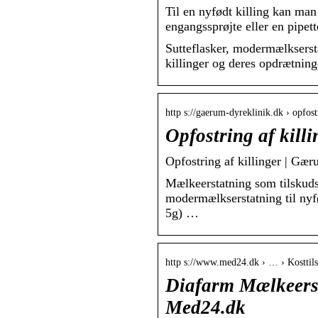
Til en nyfødt killing kan ma
engangssprøjte eller en pipet
Sutteflasker, modermælksersta
killinger og deres opdrætninge
http s://gaerum-dyreklinik.dk › opfost
Opfostring af kil
Opfostring af killinger | Gæ
Mælkeerstatning som tilskuds
modermælkserstatning til nyfø
5g) …
http s://www.med24.dk › … › Kosttils
Diafarm Mælkeersta
Med24.dk