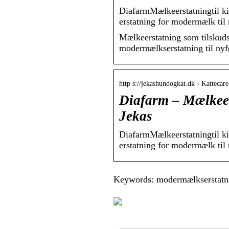
DiafarmMælkeerstatningtil kil
erstatning for modermælk til 
Mælkeerstatning som tilskuds
modermælkserstatning til nyfø
http s://jekashundogkat.dk › Kattecare
Diafarm – Mælkeers
Jekas
DiafarmMælkeerstatningtil kil
erstatning for modermælk til 
Keywords: modermælkserstatnin