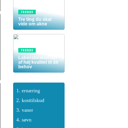
TRENDS
Tre ting du skal
vide om akne
TRENDS
Laboratorieudstyr
af høj kvalitet til dit
behov
ernæring
kosttilskud
vaner
søvn