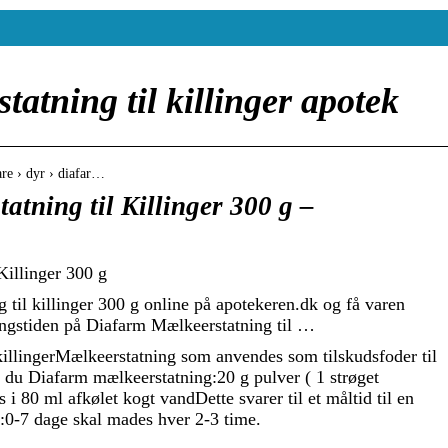
atning til killinger apotek
re › dyr › diafar…
tning til Killinger 300 g –
Killinger 300 g
til killinger 300 g online på apotekeren.dk og få varen
eringstiden på Diafarm Mælkeerstatning til …
killingerMælkeerstatning som anvendes som tilskudsfoder til
r du Diafarm mælkeerstatning:20 g pulver ( 1 strøget
s i 80 ml afkølet kogt vandDette svarer til et måltid til en
en:0-7 dage skal mades hver 2-3 time.