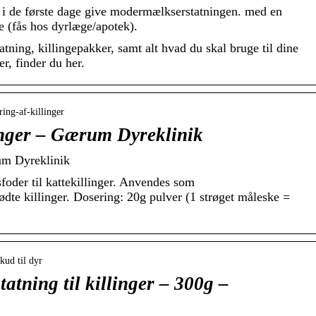
n i de første dage give modermælkserstatningen. med en
te (fås hos dyrlæge/apotek).
tning, killingepakker, samt alt hvad du skal bruge til dine
r, finder du her.
ring-af-killinger
linger – Gærum Dyreklinik
rum Dyreklinik
foder til kattekillinger. Anvendes som
dte killinger. Dosering: 20g pulver (1 strøget måleske =
kud til dyr
tning til killinger – 300g –