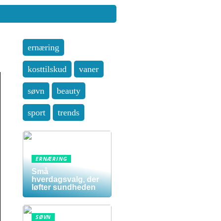
ernæring
kosttilskud
vaner
søvn
beauty
sport
trends
ERNÆRING
Små
hverdagsvalg, der
løfter sundheden
SØVN