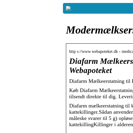
Modermælkserst
http s://www.webapoteket.dk › medica
Diafarm Mælkeersta
Webapoteket
Diafarm Mælkeerstatning til 
Køb Diafarm Mælkeerstatning 
tilsendt direkte til dig. Lev
Diafarm mælkeerstatning til 
kattekillinger.Sådan anvende
måleske svarer til 5 g) opløse
kattekillingKillinger i alder