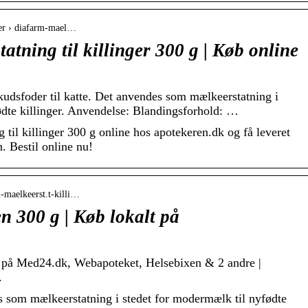
ter › diafarm-mael…
tning til killinger 300 g | Køb online
skudsfoder til katte. Det anvendes som mælkeerstatning i
ødte killinger. Anvendelse: Blandingsforhold: …
il killinger 300 g online hos apotekeren.dk og få leveret
. Bestil online nu!
-maelkeerst.t-killi…
n 300 g | Køb lokalt på
Fås på Med24.dk, Webapoteket, Helsebixen & 2 andre |
.
 som mælkeerstatning i stedet for modermælk til nyfødte