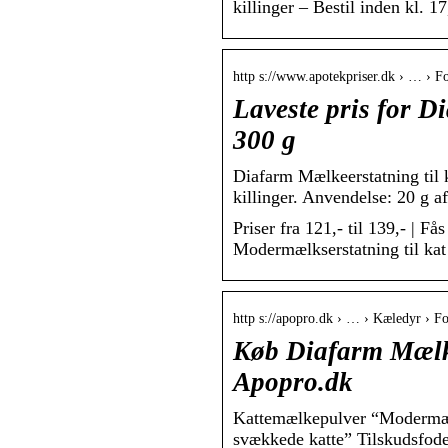
killinger – Bestil inden kl. 1
http s://www.apotekpriser.dk › … › Fo
Laveste pris for D
300 g
Diafarm Mælkeerstatning til 
killinger. Anvendelse: 20 g af
Priser fra 121,- til 139,- | 
Modermælkserstatning til kat
http s://apopro.dk › … › Kæledyr › Fo
Køb Diafarm Mælke
Apopro.dk
Kattemælkepulver “Modermælk
svækkede katte” Tilskudsfode