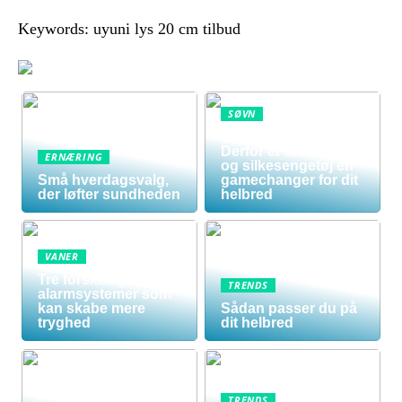
Keywords: uyuni lys 20 cm tilbud
SØVN
Sov dig sundere:
Derfor er silkedyne
ERNÆRING
og silkesengetøj en
Små hverdagsvalg,
gamechanger for dit
der løfter sundheden
helbred
VANER
Tre forskellige
TRENDS
alarmsystemer som
kan skabe mere
Sådan passer du på
tryghed
dit helbred
TRENDS