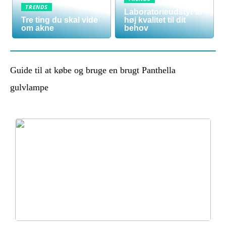
TRENDS
Laboratorieudstyr af
Tre ting du skal vide
høj kvalitet til dit
om akne
behov
Guide til at købe og bruge en brugt Panthella
gulvlampe