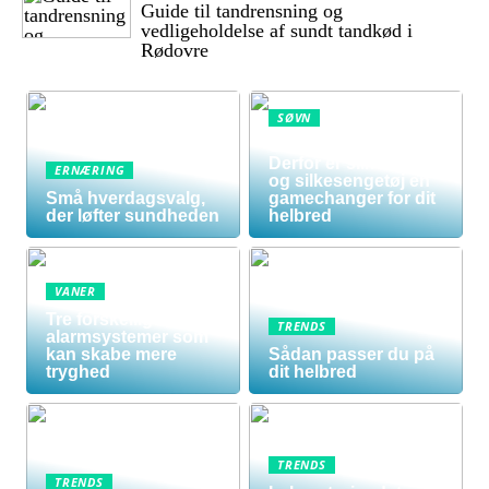
Guide til tandrensning og
vedligeholdelse af sundt tandkød i
Rødovre
SØVN
Sov dig sundere:
Derfor er silkedyne
ERNÆRING
og silkesengetøj en
Små hverdagsvalg,
gamechanger for dit
der løfter sundheden
helbred
VANER
Tre forskellige
TRENDS
alarmsystemer som
kan skabe mere
Sådan passer du på
tryghed
dit helbred
TRENDS
TRENDS