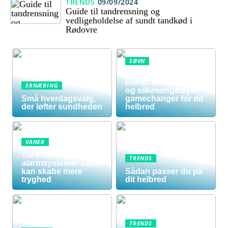
TRENDS
09/09/2024
Guide til tandrensning og
vedligeholdelse af sundt tandkød i
Rødovre
SØVN
Sov dig sundere:
Derfor er silkedyne
ERNÆRING
og silkesengetøj en
Små hverdagsvalg,
gamechanger for dit
der løfter sundheden
helbred
VANER
Tre forskellige
TRENDS
alarmsystemer som
kan skabe mere
Sådan passer du på
tryghed
dit helbred
TRENDS