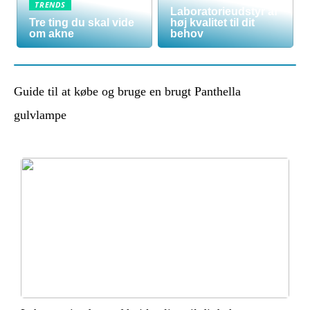
TRENDS
Laboratorieudstyr af
Tre ting du skal vide
høj kvalitet til dit
om akne
behov
Guide til at købe og bruge en brugt Panthella
gulvlampe