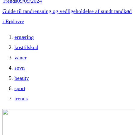
Trends
09/09/2024
Guide til tandrensning og vedligeholdelse af sundt tandkød
i Rødovre
ernæring
kosttilskud
vaner
søvn
beauty
sport
trends